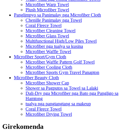
Microfiber Warp Towel
Plush Microfiber Towel
Panglimpyo sa Panimalay nga Microfiber Cloth
Chenille Panimalay nga Towel
Coral Fleece Towel
Microfiber Cleaning Towel
Microfiber Glass Towel
Multifunctional High/Low Piles Towel
Microfiber nga tualya sa kusina
Microfiber Waffle Towel
Microfiber Sport/Gym Cloth
Microfiber Waffle Pattern Golf Towel
Microfiber Cooling Cloth
Microfiber Sports Gym Travel Panapton
Microfiber Beauty Cloth
Microfiber Shower Cap
Shower sa Pagputos sa Towel sa Lalaki
Dali-Dry nga Microfiber nga Bato nga Pangligo sa
Hamtong
tualya nga pangtangtang sa makeup
Coral Fleece Towel
Microfiber Drying Towel
Girekomenda