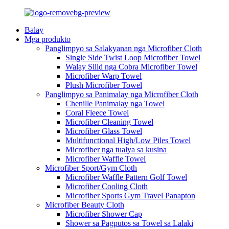
Balay
Mga produkto
Panglimpyo sa Salakyanan nga Microfiber Cloth
Single Side Twist Loop Microfiber Towel
Walay Silid nga Cobra Microfiber Towel
Microfiber Warp Towel
Plush Microfiber Towel
Panglimpyo sa Panimalay nga Microfiber Cloth
Chenille Panimalay nga Towel
Coral Fleece Towel
Microfiber Cleaning Towel
Microfiber Glass Towel
Multifunctional High/Low Piles Towel
Microfiber nga tualya sa kusina
Microfiber Waffle Towel
Microfiber Sport/Gym Cloth
Microfiber Waffle Pattern Golf Towel
Microfiber Cooling Cloth
Microfiber Sports Gym Travel Panapton
Microfiber Beauty Cloth
Microfiber Shower Cap
Shower sa Pagputos sa Towel sa Lalaki