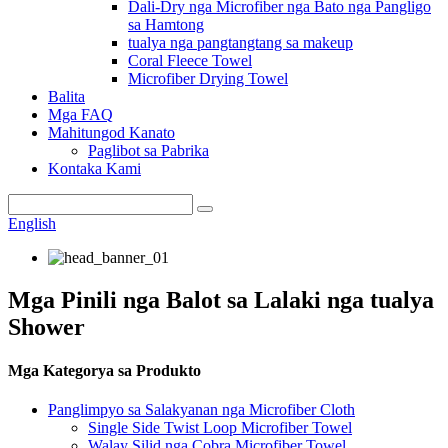
Dali-Dry nga Microfiber nga Bato nga Pangligo
sa Hamtong
tualya nga pangtangtang sa makeup
Coral Fleece Towel
Microfiber Drying Towel
Balita
Mga FAQ
Mahitungod Kanato
Paglibot sa Pabrika
Kontaka Kami
English
Mga Pinili nga Balot sa Lalaki nga tualya
Shower
Mga Kategorya sa Produkto
Panglimpyo sa Salakyanan nga Microfiber Cloth
Single Side Twist Loop Microfiber Towel
Walay Silid nga Cobra Microfiber Towel