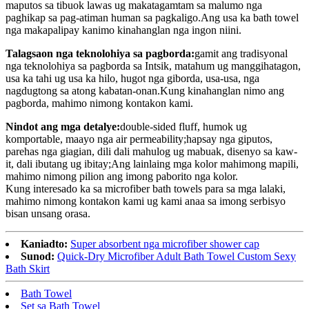
maputos sa tibuok lawas ug makatagamtam sa malumo nga
paghikap sa pag-atiman human sa pagkaligo.Ang usa ka bath towel
nga makapalipay kanimo kinahanglan nga ingon niini.
Talagsaon nga teknolohiya sa pagborda:
gamit ang tradisyonal
nga teknolohiya sa pagborda sa Intsik, matahum ug manggihatagon,
usa ka tahi ug usa ka hilo, hugot nga giborda, usa-usa, nga
nagdugtong sa atong kabatan-onan.Kung kinahanglan nimo ang
pagborda, mahimo nimong kontakon kami.
Nindot ang mga detalye:
double-sided fluff, humok ug
komportable, maayo nga air permeability;hapsay nga giputos,
parehas nga giagian, dili dali mahulog ug mabuak, disenyo sa kaw-
it, dali ibutang ug ibitay;Ang lainlaing mga kolor mahimong mapili,
mahimo nimong pilion ang imong paborito nga kolor.
Kung interesado ka sa microfiber bath towels para sa mga lalaki,
mahimo nimong kontakon kami ug kami anaa sa imong serbisyo
bisan unsang orasa.
Kaniadto:
Super absorbent nga microfiber shower cap
Sunod:
Quick-Dry Microfiber Adult Bath Towel Custom Sexy
Bath Skirt
Bath Towel
Set sa Bath Towel