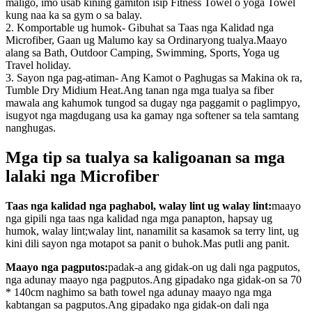
maligo, imo usab kining gamiton isip Fitness Towel o yoga Towel
kung naa ka sa gym o sa balay.
2. Komportable ug humok- Gibuhat sa Taas nga Kalidad nga
Microfiber, Gaan ug Malumo kay sa Ordinaryong tualya.Maayo
alang sa Bath, Outdoor Camping, Swimming, Sports, Yoga ug
Travel holiday.
3. Sayon nga pag-atiman- Ang Kamot o Paghugas sa Makina ok ra,
Tumble Dry Midium Heat.Ang tanan nga mga tualya sa fiber
mawala ang kahumok tungod sa dugay nga paggamit o paglimpyo,
isugyot nga magdugang usa ka gamay nga softener sa tela samtang
nanghugas.
Mga tip sa tualya sa kaligoanan sa mga
lalaki nga Microfiber
Taas nga kalidad nga paghabol, walay lint ug walay lint:
maayo
nga gipili nga taas nga kalidad nga mga panapton, hapsay ug
humok, walay lint;walay lint, nanamilit sa kasamok sa terry lint, ug
kini dili sayon ​​nga motapot sa panit o buhok.Mas putli ang panit.
Maayo nga pagputos:
padak-a ang gidak-on ug dali nga pagputos,
nga adunay maayo nga pagputos.Ang gipadako nga gidak-on sa 70
* 140cm naghimo sa bath towel nga adunay maayo nga mga
kabtangan sa pagputos.Ang gipadako nga gidak-on dali nga