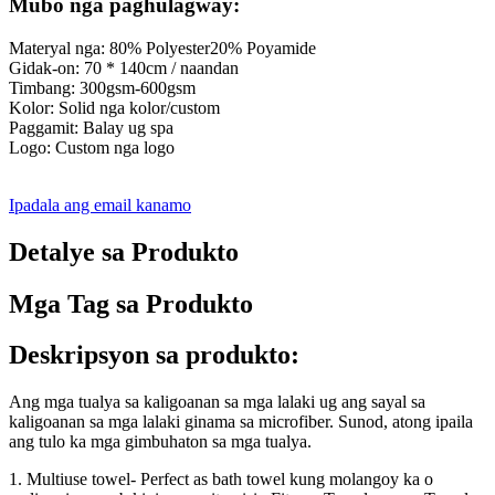
Mubo nga paghulagway:
Materyal nga: 80% Polyester20% Poyamide
Gidak-on: 70 * 140cm / naandan
Timbang: 300gsm-600gsm
Kolor: Solid nga kolor/custom
Paggamit: Balay ug spa
Logo: Custom nga logo
Ipadala ang email kanamo
Detalye sa Produkto
Mga Tag sa Produkto
Deskripsyon sa produkto:
Ang mga tualya sa kaligoanan sa mga lalaki ug ang sayal sa
kaligoanan sa mga lalaki ginama sa microfiber. Sunod, atong ipaila
ang tulo ka mga gimbuhaton sa mga tualya.
1. Multiuse towel- Perfect as bath towel kung molangoy ka o