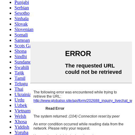
Punjabi
Serbian
Sesotho
Sinhala
Slovak
Slovenian
Somali
Samoan
Scots Gaelic
Shona
Sindhi
Sundanese
Swahili
Tajik
Tamil
Telugu
Thai
Ukrainian
Urdu
Uzbek
Vietnamese
Welsh
Xhosa
Yiddish
Yoruba