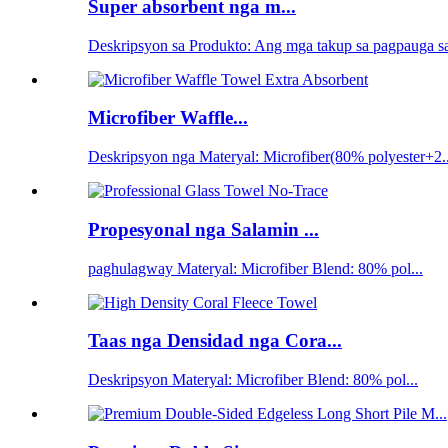
Super absorbent nga m...
Deskripsyon sa Produkto: Ang mga takup sa pagpauga sa
Microfiber Waffle...
Deskripsyon nga Materyal: Microfiber(80% polyester+2..
Propesyonal nga Salamin ...
paghulagway Materyal: Microfiber Blend: 80% pol...
Taas nga Densidad nga Cora...
Deskripsyon Materyal: Microfiber Blend: 80% pol...