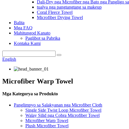
Dali-Dry nga Microfiber nga Bato nga Pangligo 
tualya nga pangtangtang sa makeup
Coral Fleece Towel
Microfiber Drying Towel
Balita
Mga FAQ
Mahitungod Kanato
Paglibot sa Pabrika
Kontaka Kami
English
Microfiber Warp Towel
Mga Kategorya sa Produkto
Panglimpyo sa Salakyanan nga Microfiber Cloth
Single Side Twist Loop Microfiber Towel
Walay Silid nga Cobra Microfiber Towel
Microfiber Warp Towel
Plush Microfiber Towel