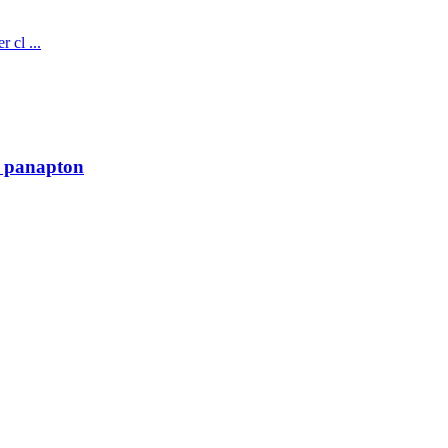
 cl ...
r panapton