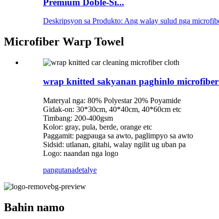
Premium Doble-Si...
Deskripsyon sa Produkto: Ang walay sulud nga microfiber
Microfiber Warp Towel
wrap knitted sakyanan paghinlo microfibe
Materyal nga: 80% Polyestar 20% Poyamide
Gidak-on: 30*30cm, 40*40cm, 40*60cm etc
Timbang: 200-400gsm
Kolor: gray, pula, berde, orange etc
Paggamit: pagpauga sa awto, paglimpyo sa awto
Sidsid: utlanan, gitahi, walay ngilit ug uban pa
Logo: naandan nga logo
pangutana
detalye
Bahin namo