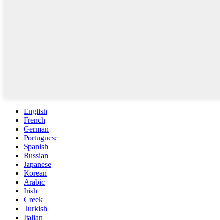
English
French
German
Portuguese
Spanish
Russian
Japanese
Korean
Arabic
Irish
Greek
Turkish
Italian