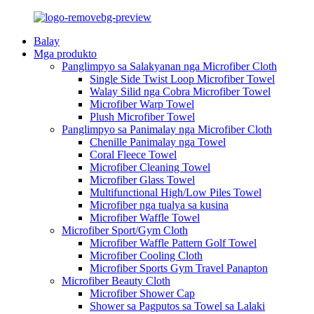
Balay
Mga produkto
Panglimpyo sa Salakyanan nga Microfiber Cloth
Single Side Twist Loop Microfiber Towel
Walay Silid nga Cobra Microfiber Towel
Microfiber Warp Towel
Plush Microfiber Towel
Panglimpyo sa Panimalay nga Microfiber Cloth
Chenille Panimalay nga Towel
Coral Fleece Towel
Microfiber Cleaning Towel
Microfiber Glass Towel
Multifunctional High/Low Piles Towel
Microfiber nga tualya sa kusina
Microfiber Waffle Towel
Microfiber Sport/Gym Cloth
Microfiber Waffle Pattern Golf Towel
Microfiber Cooling Cloth
Microfiber Sports Gym Travel Panapton
Microfiber Beauty Cloth
Microfiber Shower Cap
Shower sa Pagputos sa Towel sa Lalaki