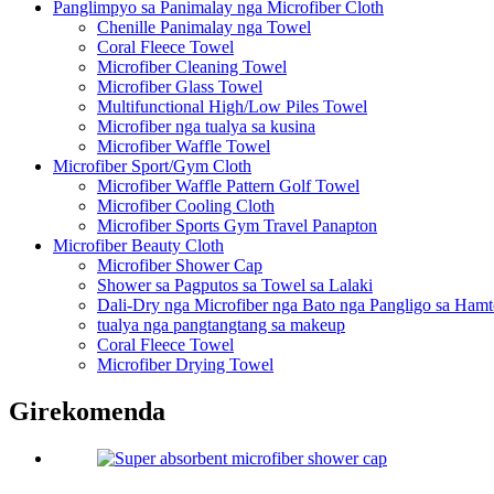
Panglimpyo sa Panimalay nga Microfiber Cloth
Chenille Panimalay nga Towel
Coral Fleece Towel
Microfiber Cleaning Towel
Microfiber Glass Towel
Multifunctional High/Low Piles Towel
Microfiber nga tualya sa kusina
Microfiber Waffle Towel
Microfiber Sport/Gym Cloth
Microfiber Waffle Pattern Golf Towel
Microfiber Cooling Cloth
Microfiber Sports Gym Travel Panapton
Microfiber Beauty Cloth
Microfiber Shower Cap
Shower sa Pagputos sa Towel sa Lalaki
Dali-Dry nga Microfiber nga Bato nga Pangligo sa Ham
tualya nga pangtangtang sa makeup
Coral Fleece Towel
Microfiber Drying Towel
Girekomenda