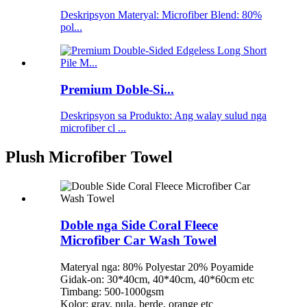
Deskripsyon Materyal: Microfiber Blend: 80%
pol...
Premium Doble-Si...
Deskripsyon sa Produkto: Ang walay sulud nga
microfiber cl ...
Plush Microfiber Towel
Doble nga Side Coral Fleece
Microfiber Car Wash Towel
Materyal nga: 80% Polyestar 20% Poyamide
Gidak-on: 30*40cm, 40*40cm, 40*60cm etc
Timbang: 500-1000gsm
Kolor: gray, pula, berde, orange etc