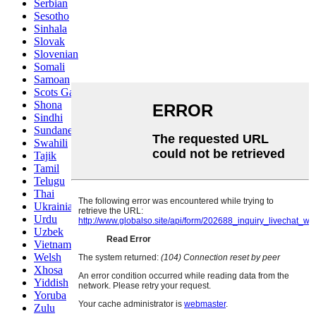
Serbian
Sesotho
Sinhala
Slovak
Slovenian
Somali
Samoan
Scots Gaelic
Shona
Sindhi
Sundanese
Swahili
Tajik
Tamil
Telugu
Thai
Ukrainian
Urdu
Uzbek
Vietnamese
Welsh
Xhosa
Yiddish
Yoruba
Zulu