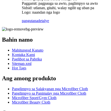
Paggamit: pagpauga sa awto, paglimpyo sa awto
Sidsid: utlanan, gitahi, walay ngilit ug uban pa
Logo: naandan nga logo
pangutana
detalye
Bahin namo
Mahitungod Kanato
Kontaka Kami
Paglibot sa Pabrika
Sitemap.xml
Hot Tags
Ang among produkto
Panglimpyo sa Salakyanan nga Microfiber Cloth
Panglimpyo sa Panimalay nga Microfiber Cloth
Microfiber Sport/Gym Cloth
Microfiber Beauty Cloth