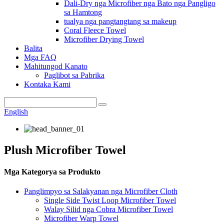
Dali-Dry nga Microfiber nga Bato nga Pangligo
sa Hamtong
tualya nga pangtangtang sa makeup
Coral Fleece Towel
Microfiber Drying Towel
Balita
Mga FAQ
Mahitungod Kanato
Paglibot sa Pabrika
Kontaka Kami
English
Plush Microfiber Towel
Mga Kategorya sa Produkto
Panglimpyo sa Salakyanan nga Microfiber Cloth
Single Side Twist Loop Microfiber Towel
Walay Silid nga Cobra Microfiber Towel
Microfiber Warp Towel