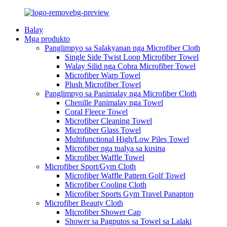
Balay
Mga produkto
Panglimpyo sa Salakyanan nga Microfiber Cloth
Single Side Twist Loop Microfiber Towel
Walay Silid nga Cobra Microfiber Towel
Microfiber Warp Towel
Plush Microfiber Towel
Panglimpyo sa Panimalay nga Microfiber Cloth
Chenille Panimalay nga Towel
Coral Fleece Towel
Microfiber Cleaning Towel
Microfiber Glass Towel
Multifunctional High/Low Piles Towel
Microfiber nga tualya sa kusina
Microfiber Waffle Towel
Microfiber Sport/Gym Cloth
Microfiber Waffle Pattern Golf Towel
Microfiber Cooling Cloth
Microfiber Sports Gym Travel Panapton
Microfiber Beauty Cloth
Microfiber Shower Cap
Shower sa Pagputos sa Towel sa Lalaki