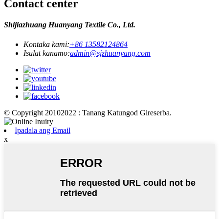
Contact center
Shijiazhuang Huanyang Textile Co., Ltd.
Kontaka kami:
+86 13582124864
Isulat kanamo:
admin@sjzhuanyang.com
© Copyright 20102022 : Tanang Katungod Gireserba.
Ipadala ang Email
x